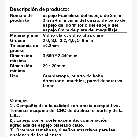
Descripción de producto:
Nombre de
espejo Frameless del espejo de 2m m
producto
3m m 4m m 5m m del cuarto de baño del
espejo del dormitorio del espejo del
espejo 6m m de plata del maquillaje
Materia prima
Vidrio claro, vidrio ultra claro
Grueso
2,0, 3,0, 3,2, 4,0, 5, 6m m
Tolerancia del
±0.2mm
grueso
Dimensión
3.660 * 2,440m m
máxima
Dimensión
20 * 20m m
mínima
Uso
Guardarropa, cuarto de baño,
dormitorio, muebles, pared decorativa,
techo
Ventajas:
1). Compañía de alta calidad con precio competitivo.
Tenemos máquina del CNC de duplicar el corte y de la
talla.
2). Espejo con el corte excelente, combinación
agraciada de espejo biselado claro.
3). Diversos tamaños y diseños atractivos para las
opciones de los clientes.