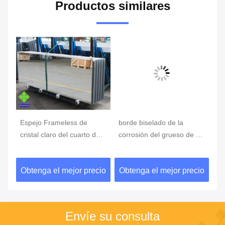
Productos similares
Espejo Frameless de
borde biselado de la
Es
cristal claro del cuarto de
corrosión del grueso de 2-
mo
baño, espejo libre del
6m m de la plata del
de
cobre para el dormitorio
espejo anti de la pared
cl
cio
Obtenga el mejor precio
Obtenga el mejor precio
Ob
ed
para el lavabo
Envíe su consulta