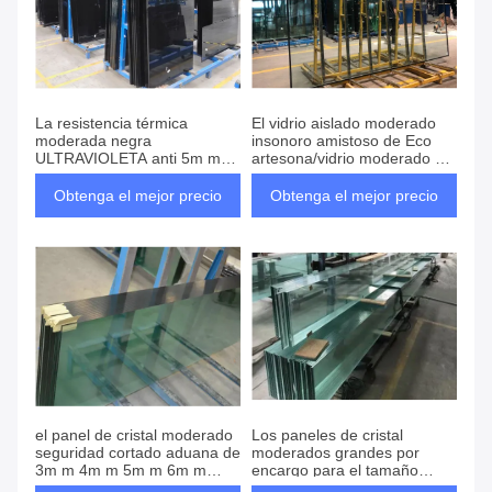
La resistencia térmica
El vidrio aislado moderado
moderada negra
insonoro amistoso de Eco
ULTRAVIOLETA anti 5m m
artesona/vidrio moderado de
del vidrio/6m m endureció el
encargo
vidrio
Obtenga el mejor precio
Obtenga el mejor precio
el panel de cristal moderado
Los paneles de cristal
seguridad cortado aduana de
moderados grandes por
3m m 4m m 5m m 6m m
encargo para el tamaño
para el sitio de ducha
3300X9000m m