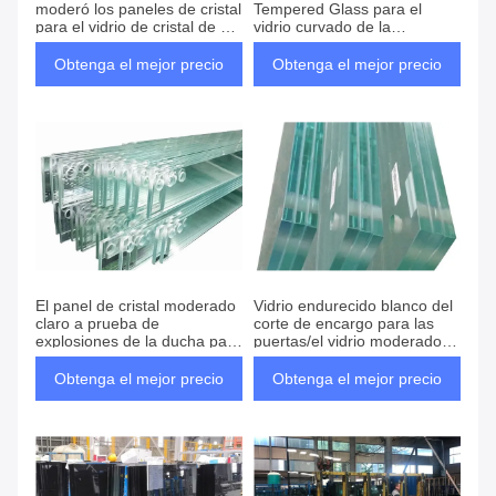
moderó los paneles de cristal
Tempered Glass para el
para el vidrio de cristal de AR
vidrio curvado de la
del control solar
barandilla
Obtenga el mejor precio
Obtenga el mejor precio
El panel de cristal moderado
Vidrio endurecido blanco del
claro a prueba de
corte de encargo para las
explosiones de la ducha para
puertas/el vidrio moderado
el sitio de ducha
blanco
Obtenga el mejor precio
Obtenga el mejor precio