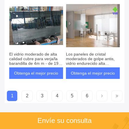
El vidrio moderado de alta
Los paneles de cristal
calidad cubre para verja/la
moderados de golpe antis,
barandilla de 4m m - de 19m
vidrio endurecido alta
m
estabilidad para las puertas
Obtenga el mejor precio
Obtenga el mejor precio
1
2
3
4
5
6
Envíe su consulta