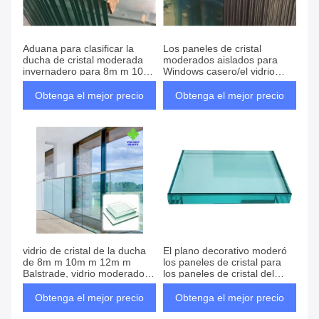
Aduana para clasificar la
Los paneles de cristal
ducha de cristal moderada
moderados aislados para
invernadero para 8m m 10m
Windows casero/el vidrio
m
moderado cortado a la
medida
Obtenga el mejor precio
Obtenga el mejor precio
vidrio de cristal de la ducha
El plano decorativo moderó
de 8m m 10m m 12m m
los paneles de cristal para
Balstrade, vidrio moderado
los paneles de cristal del
para las puertas y Windows
invernadero
Obtenga el mejor precio
Obtenga el mejor precio