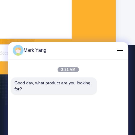
Mark Yang
Envío
2:21 AM
Good day, what product are you looking 
for?
Contáctenos
export08@valuesglass.com
86-182-0190-6259
No.2, carril 688, Jiangju del norte Rd, Pujiang,