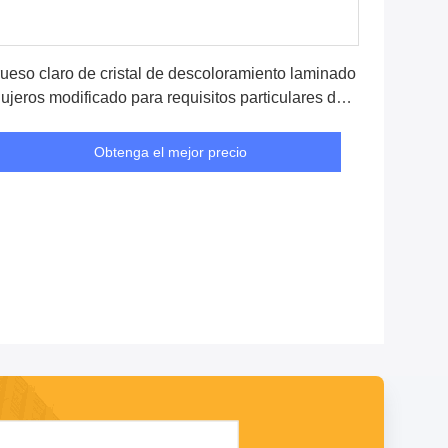
Obtenga el mejor precio
ueso claro de cristal de descoloramiento laminado
ujeros modificado para requisitos particulares del
lor 6m m 8m m 10m m 12m m
Obtenga el mejor precio