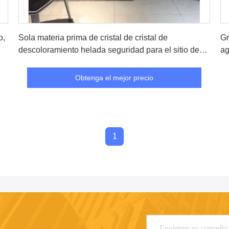
Obtenga el mejor precio
o,
Sola materia prima de cristal de cristal de
Gr
descoloramiento helada seguridad para el sitio de
ag
ducha
co
Obtenga el mejor precio
1