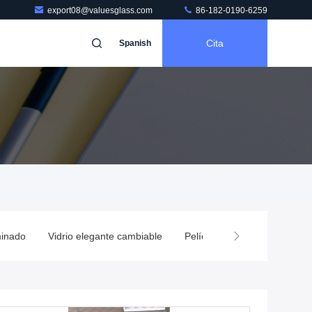
export08@valuesglass.com
86-182-0190-6259
Cita
Spanish
minado
Vidrio elegante cambiable
Película inteligente intercam