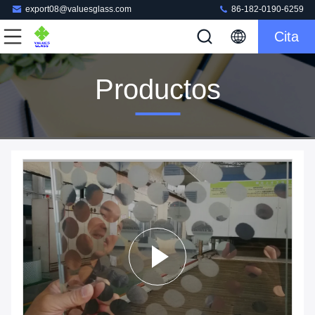
export08@valuesglass.com
86-182-0190-6259
Cita
Productos