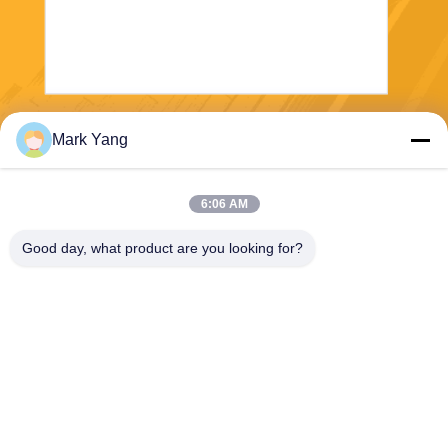
Envío
Mark Yang
6:06 AM
Good day, what product are you looking for?
SHANGHAI VALUES GLASS CO., LTD
export08@valuesglass.com
86-182-0190-6259
No.2, carril 688, Jiangju del
norte Rd, Pujiang, Minhang,
Shangai, China