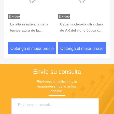
El video
El video
El v
e
La alta resistencia de la
Capa moderada ultra clara
Im
temperatura de la
de AR del vidrio óptica con
cu
definición imprimió el vidrio
el marco de impresión
cr
para los paneles del
blanco de la pantalla de
pa
cio
Obtenga el mejor precio
Obtenga el mejor precio
Ob
interruptor
seda
pa
Envíe su consulta
Envíenos su solicitud y le 
responderemos lo antes 
posible.