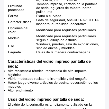
Tamaño impreso, cortado de la pantalla
Profundo
de seda, agujeros de taladro, borde
procesado
pulido, etc
Forma
Plano o curvado
Gafa de seguridad, Anti-ULTRAVIOLETA,
Características
insonoro, durabilidad, decorativa
Opciones del
Modificado para requisitos particulares
color
Modificado para requisitos particulares
Modelo
según el dibujo de estudio
Windows, puertas, sala de exposiciones,
Uso
sitio de ducha y muebles…
Paquete
Cajas de la madera contrachapada
Características del vidrio impreso pantalla de
seda:
Alta resistencia térmica, resistencia de alto impacto,
higiénica
Vidrio moderado resistente irrompible y del rasguño
Hacer juego diverso artículos de cocina, decoración de los
muebles
Alto rendimiento
Usos del vidrio impreso pantalla de seda:
El vidrio de la serigrafía es ampliamente utilizado en la